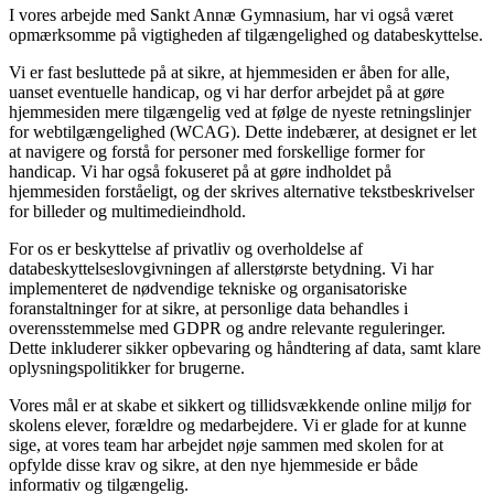
I vores arbejde med Sankt Annæ Gymnasium, har vi også været
opmærksomme på vigtigheden af tilgængelighed og databeskyttelse.
Vi er fast besluttede på at sikre, at hjemmesiden er åben for alle,
uanset eventuelle handicap, og vi har derfor arbejdet på at gøre
hjemmesiden mere tilgængelig ved at følge de nyeste retningslinjer
for webtilgængelighed (WCAG). Dette indebærer, at designet er let
at navigere og forstå for personer med forskellige former for
handicap. Vi har også fokuseret på at gøre indholdet på
hjemmesiden forståeligt, og der skrives alternative tekstbeskrivelser
for billeder og multimedieindhold.
For os er beskyttelse af privatliv og overholdelse af
databeskyttelseslovgivningen af allerstørste betydning. Vi har
implementeret de nødvendige tekniske og organisatoriske
foranstaltninger for at sikre, at personlige data behandles i
overensstemmelse med GDPR og andre relevante reguleringer.
Dette inkluderer sikker opbevaring og håndtering af data, samt klare
oplysningspolitikker for brugerne.
Vores mål er at skabe et sikkert og tillidsvækkende online miljø for
skolens elever, forældre og medarbejdere. Vi er glade for at kunne
sige, at vores team har arbejdet nøje sammen med skolen for at
opfylde disse krav og sikre, at den nye hjemmeside er både
informativ og tilgængelig.