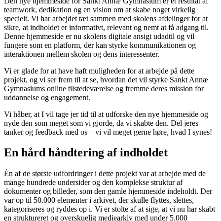
Den nye hjemmeside for Sankt Annæ Gymnasium er et resultat af
teamwork, dedikation og en vision om at skabe noget virkelig
specielt. Vi har arbejdet tæt sammen med skolens afdelinger for at
sikre, at indholdet er informativt, relevant og nemt at få adgang til.
Denne hjemmeside er nu skolens digitale ansigt udadtil og vil
fungere som en platform, der kan styrke kommunikationen og
interaktionen mellem skolen og dens interessenter.
Vi er glade for at have haft muligheden for at arbejde på dette
projekt, og vi ser frem til at se, hvordan det vil styrke Sankt Annæ
Gymnasiums online tilstedeværelse og fremme deres mission for
uddannelse og engagement.
Vi håber, at I vil tage jer tid til at udforske den nye hjemmeside og
nyde den som meget som vi gjorde, da vi skabte den. Del jeres
tanker og feedback med os – vi vil meget gerne høre, hvad I synes!
En hård håndtering af indholdet
Én af de største udfordringer i dette projekt var at arbejde med de
mange hundrede undersider og den komplekse struktur af
dokumenter og billeder, som den gamle hjemmeside indeholdt. Der
var op til 50.000 elementer i arkivet, der skulle flyttes, slettes,
kategoriseres og ryddes op i. Vi er stolte af at sige, at vi nu har skabt
en struktureret og overskuelig mediearkiv med under 5.000