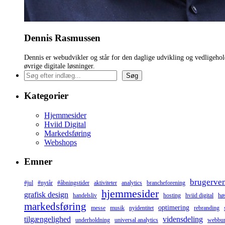
Dennis Rasmussen
Dennis er webudvikler og står for den daglige udvikling og vedligeho
øvrige digitale løsninger.
Søg
Kategorier
Hjemmesider
Hviid Digital
Markedsføring
Webshops
Emner
brugerve
#jul
#nytår
#åbningstider
aktiviteter
analytics
brancheforening
hjemmesider
grafisk design
handelsliv
hosting
hviid digital
høs
markedsføring
optimering
messe
musik
nyidentitet
rebranding
tilgængelighed
vidensdeling
underholdning
universal analytics
webbur