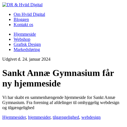
Gå
til
Om Hviid Digital
indhold
Bloggen
Kontakt os
Hjemmeside
Webshop
Grafisk Design
Markedsføring
Udgivet d. 24. januar 2024
Sankt Annæ Gymnasium får
ny hjemmeside
Vi har skabt en sammenhængende hjemmeside for Sankt Annæ
Gymnasium. Fra forening af afdelinger til omhyggelig webdesign
og tilgængelighed
Hjemmesider
,
hjemmesider
,
tilgængelighed
,
webdesign