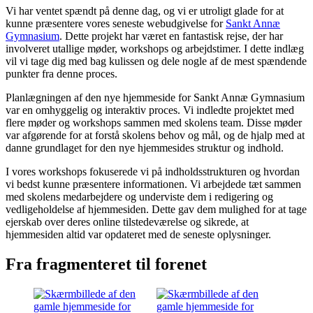
Vi har ventet spændt på denne dag, og vi er utroligt glade for at
kunne præsentere vores seneste webudgivelse for
Sankt Annæ
Gymnasium
. Dette projekt har været en fantastisk rejse, der har
involveret utallige møder, workshops og arbejdstimer. I dette indlæg
vil vi tage dig med bag kulissen og dele nogle af de mest spændende
punkter fra denne proces.
Planlægningen af den nye hjemmeside for Sankt Annæ Gymnasium
var en omhyggelig og interaktiv proces. Vi indledte projektet med
flere møder og workshops sammen med skolens team. Disse møder
var afgørende for at forstå skolens behov og mål, og de hjalp med at
danne grundlaget for den nye hjemmesides struktur og indhold.
I vores workshops fokuserede vi på indholdsstrukturen og hvordan
vi bedst kunne præsentere informationen. Vi arbejdede tæt sammen
med skolens medarbejdere og underviste dem i redigering og
vedligeholdelse af hjemmesiden. Dette gav dem mulighed for at tage
ejerskab over deres online tilstedeværelse og sikrede, at
hjemmesiden altid var opdateret med de seneste oplysninger.
Fra fragmenteret til forenet