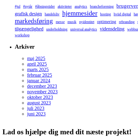
brugerve
#jul
#nytår
#åbningstider
aktiviteter
analytics
brancheforening
hjemmesider
grafisk design
handelsliv
hosting
hviid digital
høs
markedsføring
optimering
messe
musik
nyidentitet
rebranding
tilgængelighed
vidensdeling
underholdning
universal analytics
webbur
workshop
Arkiver
maj 2025
april 2025
marts 2025
februar 2025
januar 2024
december 2023
november 2023
oktober 2023
august 2023
juli 2023
juni 2023
Lad os hjælpe dig med dit næste projekt!