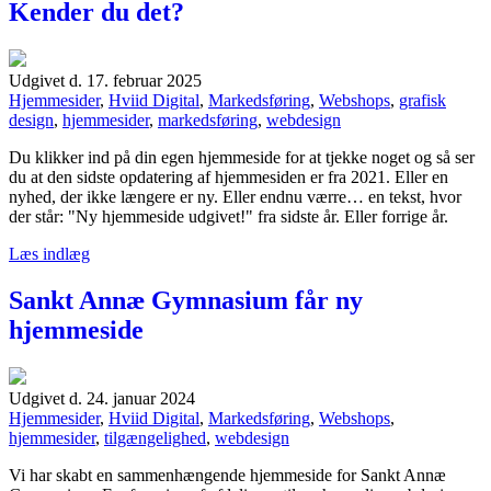
Kender du det?
Udgivet d. 17. februar 2025
Hjemmesider
,
Hviid Digital
,
Markedsføring
,
Webshops
,
grafisk
design
,
hjemmesider
,
markedsføring
,
webdesign
Du klikker ind på din egen hjemmeside for at tjekke noget og så ser
du at den sidste opdatering af hjemmesiden er fra 2021. Eller en
nyhed, der ikke længere er ny. Eller endnu værre… en tekst, hvor
der står: "Ny hjemmeside udgivet!" fra sidste år. Eller forrige år.
Læs indlæg
Sankt Annæ Gymnasium får ny
hjemmeside
Udgivet d. 24. januar 2024
Hjemmesider
,
Hviid Digital
,
Markedsføring
,
Webshops
,
hjemmesider
,
tilgængelighed
,
webdesign
Vi har skabt en sammenhængende hjemmeside for Sankt Annæ