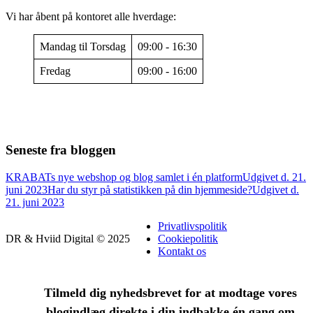
Vi har åbent på kontoret alle hverdage:
Mandag til Torsdag
09:00 - 16:30
Fredag
09:00 - 16:00
Seneste fra bloggen
KRABATs nye webshop og blog samlet i én platform
Udgivet d. 21.
juni 2023
Har du styr på statistikken på din hjemmeside?
Udgivet d.
21. juni 2023
Privatlivspolitik
DR & Hviid Digital © 2025
Cookiepolitik
Kontakt os
Tilmeld dig nyhedsbrevet for at modtage vores
blogindlæg direkte i din indbakke én gang om