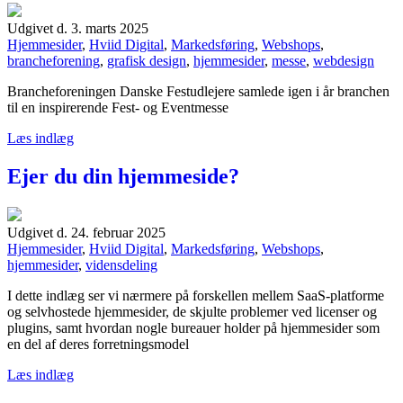
Udgivet d. 3. marts 2025
Hjemmesider
,
Hviid Digital
,
Markedsføring
,
Webshops
,
brancheforening
,
grafisk design
,
hjemmesider
,
messe
,
webdesign
Brancheforeningen Danske Festudlejere samlede igen i år branchen
til en inspirerende Fest- og Eventmesse
Læs indlæg
Ejer du din hjemmeside?
Udgivet d. 24. februar 2025
Hjemmesider
,
Hviid Digital
,
Markedsføring
,
Webshops
,
hjemmesider
,
vidensdeling
I dette indlæg ser vi nærmere på forskellen mellem SaaS-platforme
og selvhostede hjemmesider, de skjulte problemer ved licenser og
plugins, samt hvordan nogle bureauer holder på hjemmesider som
en del af deres forretningsmodel
Læs indlæg