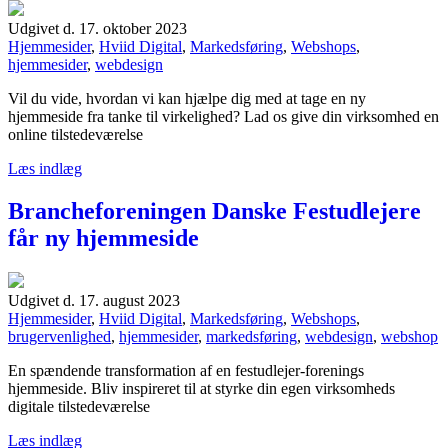
Udgivet d. 17. oktober 2023
Hjemmesider
,
Hviid Digital
,
Markedsføring
,
Webshops
,
hjemmesider
,
webdesign
Vil du vide, hvordan vi kan hjælpe dig med at tage en ny
hjemmeside fra tanke til virkelighed? Lad os give din virksomhed en
online tilstedeværelse
Læs indlæg
Brancheforeningen Danske Festudlejere
får ny hjemmeside
Udgivet d. 17. august 2023
Hjemmesider
,
Hviid Digital
,
Markedsføring
,
Webshops
,
brugervenlighed
,
hjemmesider
,
markedsføring
,
webdesign
,
webshop
En spændende transformation af en festudlejer-forenings
hjemmeside. Bliv inspireret til at styrke din egen virksomheds
digitale tilstedeværelse
Læs indlæg