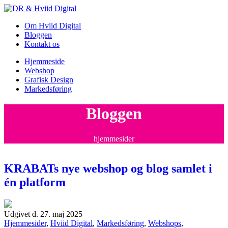
Gå
til
Om Hviid Digital
indhold
Bloggen
Kontakt os
Hjemmeside
Webshop
Grafisk Design
Markedsføring
Bloggen
hjemmesider
KRABATs nye webshop og blog samlet i
én platform
Udgivet d. 27. maj 2025
Hjemmesider
,
Hviid Digital
,
Markedsføring
,
Webshops
,